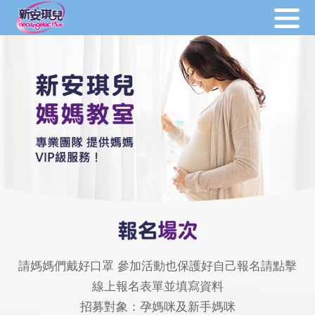
請媽媽們戴好口罩 參加活動也保護好自己報名請點擊
線上報名表單並填寫資料
招募對象：孕媽咪及新手媽咪